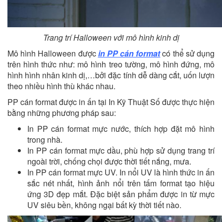
Trang trí Halloween với mô hình kinh dị
Mô hình Halloween được
in PP cán format
có thể sử dụng
trên hình thức như: mô hình treo tường, mô hình đứng, mô
hình hình nhân kinh dị,…bởi đặc tính dễ dàng cắt, uốn lượn
theo nhiều hình thù khác nhau.
PP cán format được in ấn tại In Kỹ Thuật Số được thực hiện
bằng những phương pháp sau:
In PP cán format mực nước, thích hợp đặt mô hình
trong nhà.
In PP cán format mực dầu, phù hợp sử dụng trang trí
ngoài trời, chống chọi được thời tiết nắng, mưa.
In PP cán format mực UV. In nổi UV là hình thức in ấn
sắc nét nhất, hình ảnh nổi trên tấm format tạo hiệu
ứng 3D đẹp mắt. Đặc biệt sản phẩm được in từ mực
UV siêu bền, không ngại bất kỳ thời tiết nào.