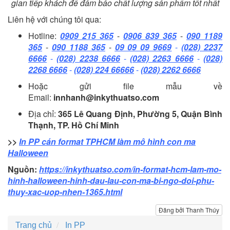
gian tiếp khách để đảm bảo chất lượng sản phẩm tốt nhất
Liên hệ với chúng tôi qua:
Hotline:
0909 215 365
-
0906 839 365
-
090 1189
365
-
090 1188 365
-
09 09 09 9669
-
(028) 2237
6666
-
(028) 2238 6666
-
(028) 2263 6666
-
(028)
2268 6666
-
(028) 224 66666
-
(028) 2262 6666
Hoặc gửi file mẫu về
Email:
innhanh@inkythuatso.com
Địa chỉ:
365 Lê Quang Định, Phường 5, Quận Bình
Thạnh, TP. Hồ Chí Minh
>>
In PP cán format TPHCM làm mô hình con ma
Halloween
Nguồn:
https://inkythuatso.com/in-format-hcm-lam-mo-
hinh-halloween-hinh-dau-lau-con-ma-bi-ngo-doi-phu-
thuy-xac-uop-nhen-1365.html
Đăng bởi Thanh Thúy
Trang chủ
In PP