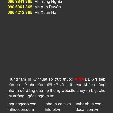
096 9841 365
Mr Trung Nghĩa
090 6961 365
Ms Ánh Duyên
096 4212 365
Ms Xuân Hạ
Trung tâm in kỹ thuật số
trực thuộc
VINA
DEIGN
tiếp
cận cụ thể nhu cầu thiết kế và in ấn của khách hàng
nhanh dễ dàng
qua hệ thống website chuyên biệt cho
thị trường ngách ngành in:
inquangcao.com
-
innhanh.com.vn
-
inthenhua.com
-
inthucdon.com
-
intoroi.vn
-
indecal.com.vn
-