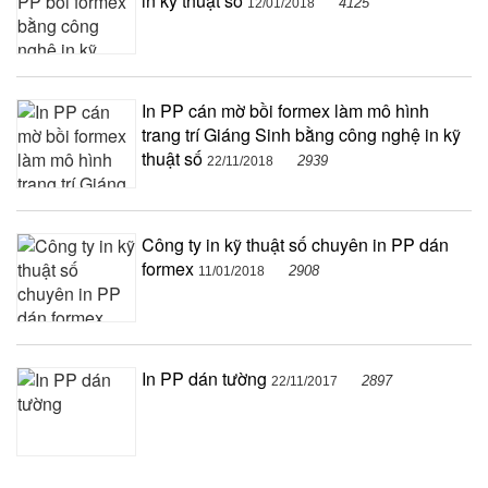
in kỹ thuật số
4125
12/01/2018
In PP cán mờ bồi formex làm mô hình
trang trí Giáng Sinh bằng công nghệ in kỹ
thuật số
2939
22/11/2018
Công ty in kỹ thuật số chuyên in PP dán
formex
2908
11/01/2018
In PP dán tường
2897
22/11/2017