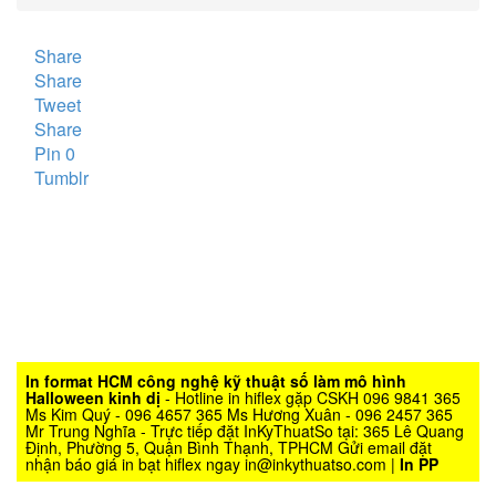
Share
Share
Tweet
Share
Pin
0
Tumblr
In format HCM công nghệ kỹ thuật số làm mô hình
Halloween kinh dị
- Hotline in hiflex gặp CSKH 096 9841 365
Ms Kim Quý - 096 4657 365 Ms Hương Xuân - 096 2457 365
Mr Trung Nghĩa - Trực tiếp đặt InKyThuatSo tại: 365 Lê Quang
Định, Phường 5, Quận Bình Thạnh, TPHCM Gửi email đặt
nhận báo giá in bạt hiflex ngay in@inkythuatso.com |
In PP