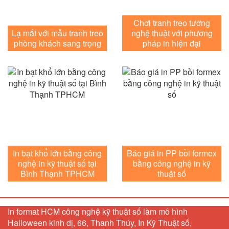
Chơi tranh treo tường
Lạ mắt với mẫu tranh treo
nghệ thuật với phương
phòng khách sang trọng
pháp in hiện đại
In bạt khổ lớn bằng công
Báo giá in PP bồi formex
nghệ in kỹ thuật số tại
bằng công nghệ in kỹ
Bình Thạnh TPHCM
thuật số
In format HCM công nghệ kỹ thuật số làm mô hình
Halloween kinh dị, 66, Thanh Thúy, In Kỹ Thuật số,