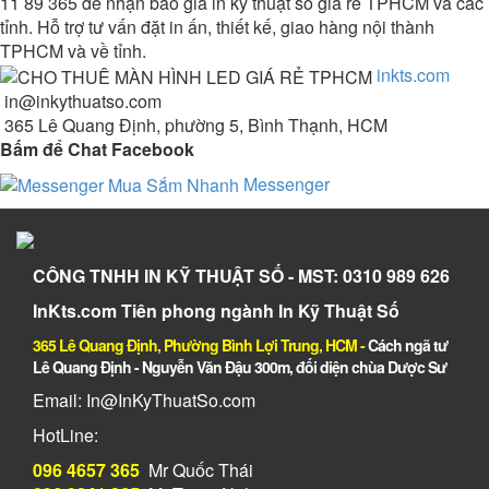
11 89 365 để nhận báo giá in kỹ thuật số giá rẻ TPHCM và các
tỉnh. Hỗ trợ tư vấn đặt in ấn, thiết kế, giao hàng nội thành
TPHCM và về tỉnh.
inkts.com
in@inkythuatso.com
365 Lê Quang Định, phường 5, Bình Thạnh, HCM
Bấm để Chat Facebook
Messenger
CÔNG TNHH IN KỸ THUẬT SỐ - MST: 0310 989 626
InKts.com Tiên phong ngành In Kỹ Thuật Số
365 Lê Quang Định, Phường Bình Lợi Trung, HCM
-
Cách ngã tư
Lê Quang Định - Nguyễn Văn Đậu 300m, đối diện chùa Dược Sư
Email: In@InKyThuatSo.com
HotLine:
096 4657 365
Mr Quốc Thái