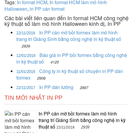
Tags:
In format HCM
,
In format HCM làm mô hình
Halloween
,
in PP cán format
Các bài viết liên quan đến In format HCM công nghệ
kỹ thuật số làm mô hình Halloween kinh dị, In PP
In PP cán mờ bồi formex làm mô hình
22/11/2018
trang trí Giáng Sinh bằng công nghệ in kỹ thuật số
2939
Báo giá in PP bồi formex bằng công nghệ
12/01/2018
in kỹ thuật số
4125
Công ty in kỹ thuật số chuyên in PP dán
11/01/2018
formex
2908
In PP dán tường
2897
22/11/2017
TIN MỚI NHẤT IN PP
In PP cán mờ bồi formex làm mô hình
trang trí Giáng Sinh bằng công nghệ in kỹ
thuật số
2939
22/11/2018