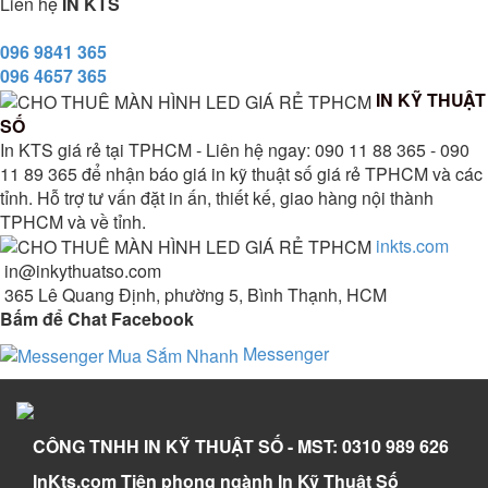
Liên hệ
IN KTS
096 9841 365
096 4657 365
IN KỸ THUẬT
SỐ
In KTS giá rẻ tại TPHCM - Liên hệ ngay: 090 11 88 365 - 090
11 89 365 để nhận báo giá in kỹ thuật số giá rẻ TPHCM và các
tỉnh. Hỗ trợ tư vấn đặt in ấn, thiết kế, giao hàng nội thành
TPHCM và về tỉnh.
inkts.com
in@inkythuatso.com
365 Lê Quang Định, phường 5, Bình Thạnh, HCM
Bấm để Chat Facebook
Messenger
CÔNG TNHH IN KỸ THUẬT SỐ - MST: 0310 989 626
InKts.com Tiên phong ngành In Kỹ Thuật Số