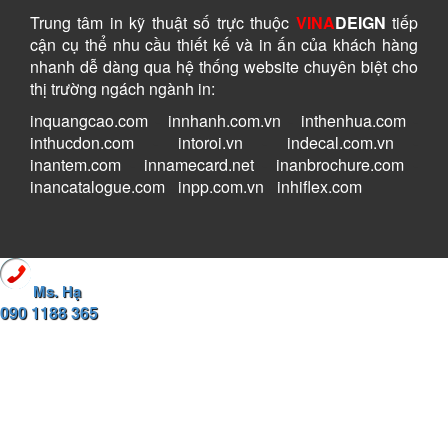
Trung tâm in kỹ thuật số
trực thuộc
VINA
DEIGN
tiếp
cận cụ thể nhu cầu thiết kế và in ấn của khách hàng
nhanh dễ dàng
qua hệ thống website chuyên biệt cho
thị trường ngách ngành in:
inquangcao.com
-
innhanh.com.vn
-
inthenhua.com
-
inthucdon.com
-
intoroi.vn
-
indecal.com.vn
-
inantem.com
-
innamecard.net
-
inanbrochure.com
-
inancatalogue.com
-
inpp.com.vn
-
inhiflex.com
Ms. Hạ
090 1188 365