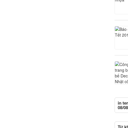
in te
08/08
Từ kh