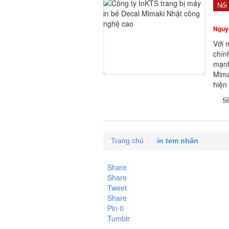
Nổi 
Nguy
Với 
chín
mạnh
Mima
hiện
5
Trang chủ
in tem nhãn
Share
Share
Tweet
Share
Pin
0
Tumblr