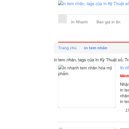
In Nhanh
Báo giá in ấn
Trang chủ
in tem nhãn
in tem nhãn, tags của In Kỹ Thuật số
, T
In 
Mãnh
Nhận
in t
nhãn
in t
1