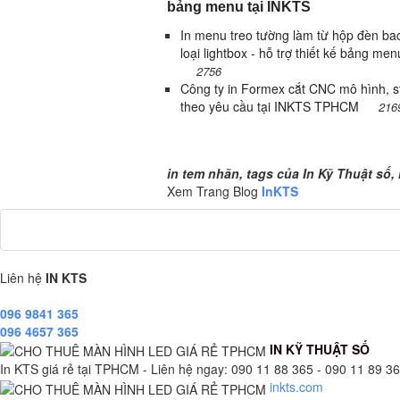
bảng menu tại INKTS
In menu treo tường làm từ hộp đèn bac
loại lightbox - hỗ trợ thiết kế bảng menu
2756
Công ty in Formex cắt CNC mô hình, st
theo yêu cầu tại INKTS TPHCM
216
tem nhãn, tags của In Kỹ Thuật số, Tr
in tem nhãn, tags của In Kỹ Thuật số,
Xem Trang Blog
InKTS
Liên hệ
IN KTS
096 9841 365
096 4657 365
IN KỸ THUẬT SỐ
In KTS giá rẻ tại TPHCM - Liên hệ ngay: 090 11 88 365 - 090 11 89 365
inkts.com