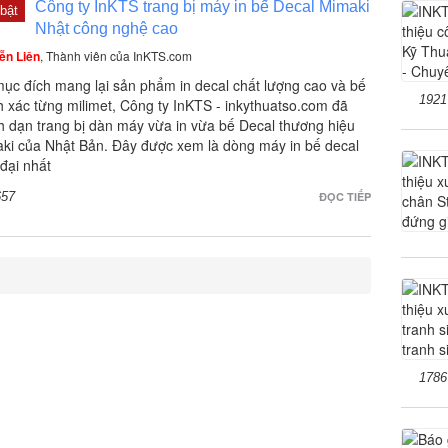
Công ty InKTS trang bị máy in bế Decal Mimaki
bật
Nhật công nghệ cao
ễn Liên
, Thành viên của InKTS.com
mục đích mang lại sản phẩm in decal chất lượng cao và bế
1921
h xác từng milimet, Công ty InKTS - inkythuatso.com đã
 dạn trang bị dàn máy vừa in vừa bế Decal thương hiệu
ki của Nhật Bản. Đây được xem là dòng máy in bế decal
 đại nhất
657
ĐỌC TIẾP
1786