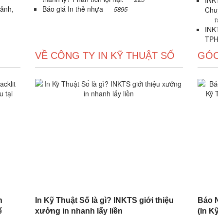
INKT
 ảnh,
Báo giá In thẻ nhựa
5895
Chu
1
INKT
TPH
VỀ CÔNG TY IN KỸ THUẬT SỐ
GÓC
n
In Kỹ Thuật Số là gì? INKTS giới thiệu
Báo N
ế
xưởng in nhanh lấy liền
(In Kỹ