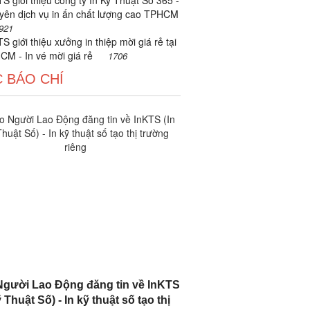
S giới thiệu công ty In Kỹ Thuật Số 365 -
yên dịch vụ in ấn chất lượng cao TPHCM
921
S giới thiệu xưởng in thiệp mời giá rẻ tại
CM - In vé mời giá rẻ
1706
 BÁO CHÍ
gười Lao Động đăng tin về InKTS
 Thuật Số) - In kỹ thuật số tạo thị