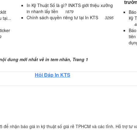
trườn
In Kỹ Thuật Số là gì? INKTS giới thiệu xưởng
in nhanh lấy liền
1879
klit
Báo 
Chính sách quyền riêng tư tại In KTS
3295
 tại...
Kỹ T
4
icker
Báo
tiên
9
dụn
ang 1
 nội dung mới nhất về in tem nhãn, Trang 1
Hỏi Đáp In KTS
 để nhận báo giá in kỹ thuật số giá rẻ TPHCM và các tỉnh. Hỗ trợ tư vấ