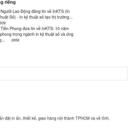
g riêng
Người Lao Động đăng tin về InKTS (In
huật Số) - In kỹ thuật số tạo thị trường...
609
 Tiền Phong đưa tin về InKTS: 10 năm
 phong trong ngành in kỹ thuật số và ứng
g...
3958
n đặt in ấn, thiết kế, giao hàng nội thành TPHCM và về tỉnh.