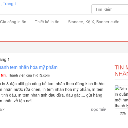
Gia công in ấn
Thiết kế in ấn
Standee, Kệ X, Banner cuốn
rang 1
TIN 
nhanh tem nhãn hóa mỹ phẩm
NHÃ
 Nhi
, Thành viên của InKTS.com
 in & đặc biệt gia công bế tem nhãn theo đúng kích thước:
em nhãn nước rửa chén, in tem nhãn hóa mỹ phẩm, in tem
 tinh dầu, in tem nhãn tinh dầu dừa, dầu gấc,... gửi hàng
em nhãn về tận nơi.
787
ĐỌC TIẾP
225