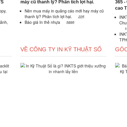
TS
máy cũ thanh lý? Phân tích lợi hại.
365 -
cao 
opy,
Nên mua máy in quảng cáo mới hay máy cũ
thanh lý? Phân tích lợi hại.
225
INKT
 ảnh,
Báo giá In thẻ nhựa
5895
Chu
1
INKT
TPH
VỀ CÔNG TY IN KỸ THUẬT SỐ
GÓC