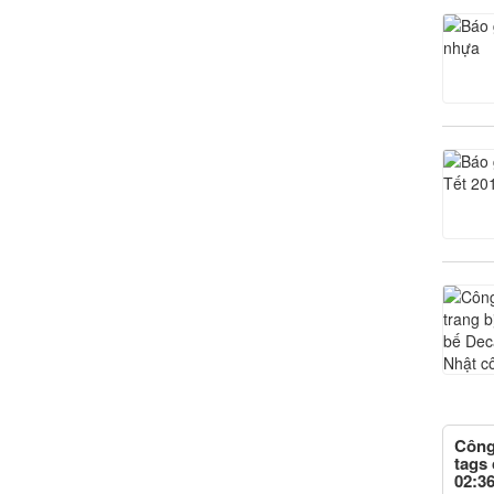
Công
tags 
02:36