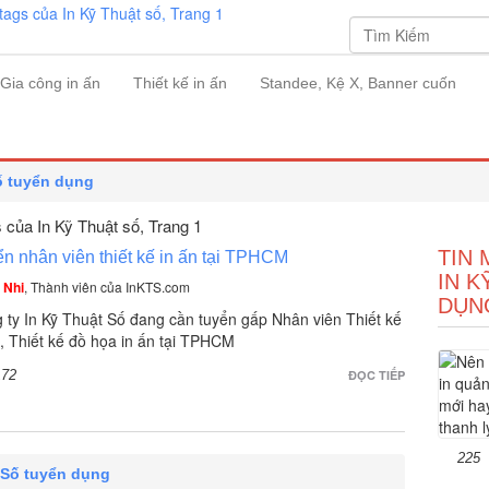
Gia công in ấn
Thiết kế in ấn
Standee, Kệ X, Banner cuốn
ố tuyển dụng
s của In Kỹ Thuật số
, Trang 1
TIN 
n nhân viên thiết kế in ấn tại TPHCM
IN K
 Nhi
, Thành viên của InKTS.com
DỤN
 ty In Kỹ Thuật Số đang cần tuyển gấp Nhân viên Thiết kế
n, Thiết kế đồ họa in ấn tại TPHCM
172
ĐỌC TIẾP
225
 Số tuyển dụng