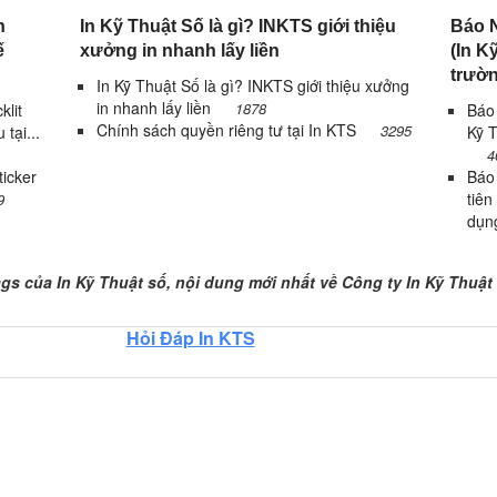
n
In Kỹ Thuật Số là gì? INKTS giới thiệu
Báo N
ế
xưởng in nhanh lấy liền
(In Kỹ
trườn
In Kỹ Thuật Số là gì? INKTS giới thiệu xưởng
in nhanh lấy liền
1878
klit
Báo 
Chính sách quyền riêng tư tại In KTS
3295
 tại...
Kỹ T
4
icker
Báo
tiên
9
dụn
gs của In Kỹ Thuật số, Trang 1
ags của In Kỹ Thuật số, nội dung mới nhất về Công ty In Kỹ Thuật
Hỏi Đáp In KTS