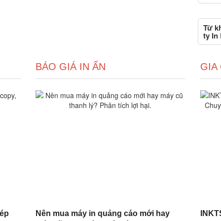
Từ k
ty In
BÁO GIÁ IN ẤN
GIA
hép
Nên mua máy in quảng cáo mới hay
INKTS