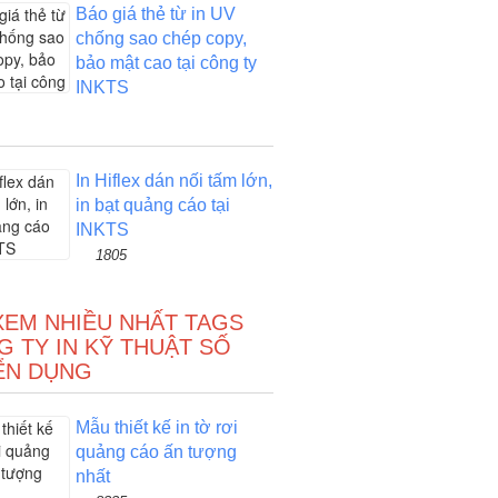
Báo giá thẻ từ in UV
chống sao chép copy,
bảo mật cao tại công ty
INKTS
In Hiflex dán nối tấm lớn,
in bạt quảng cáo tại
INKTS
1805
XEM NHIỀU NHẤT TAGS
 TY IN KỸ THUẬT SỐ
ỂN DỤNG
Mẫu thiết kế in tờ rơi
quảng cáo ấn tượng
nhất