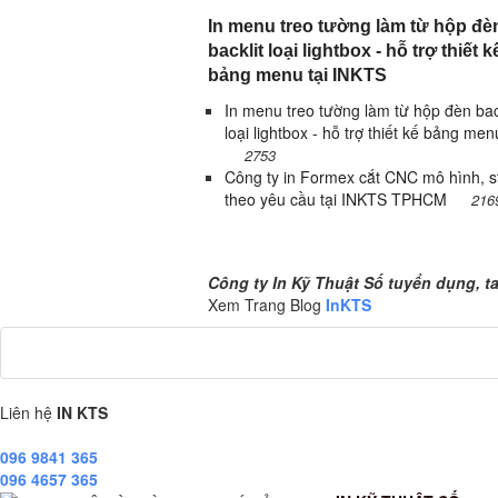
In menu treo tường làm từ hộp đè
backlit loại lightbox - hỗ trợ thiết k
bảng menu tại INKTS
In menu treo tường làm từ hộp đèn bac
loại lightbox - hỗ trợ thiết kế bảng menu
2753
Công ty in Formex cắt CNC mô hình, st
theo yêu cầu tại INKTS TPHCM
216
Công ty In Kỹ Thuật Số tuyển dụng, ta
Công ty In Kỹ Thuật Số tuyển dụng, t
Xem Trang Blog
InKTS
Liên hệ
IN KTS
096 9841 365
096 4657 365