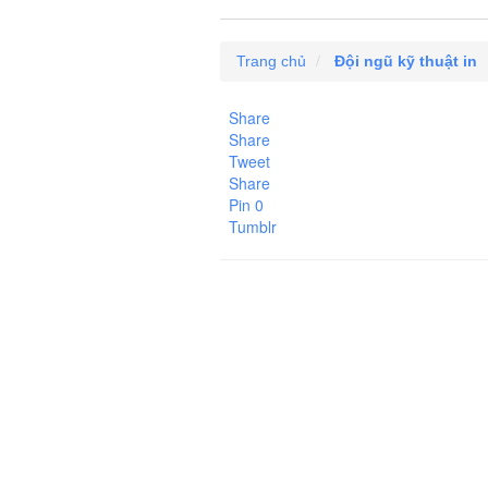
Trang chủ
Đội ngũ kỹ thuật in
Share
Share
Tweet
Share
Pin
0
Tumblr