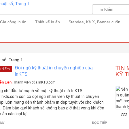
Gia công in ấn
Thiết kế in ấn
Standee, Kệ X, Banner cuốn
t số
, Trang 1
TIN 
Đội ngũ kỹ thuật in chuyên nghiệp của
u điểm
KỸ T
InKTS
ễn Liên
, Thành viên của InKTS.com
g chỉ đầu tư mạnh về mặt kỹ thuật mà InKTS -
inkts.com còn có đội ngũ nhân viên kỹ thuật in chuyên
ệp luôn mang đến thành phẩm in đẹp tuyệt vời cho khách
. Đảm bảo quý khách sẽ không bao giờ thất vọng khi đến
n ấn các loại tại
223
388
ĐỌC TIẾP