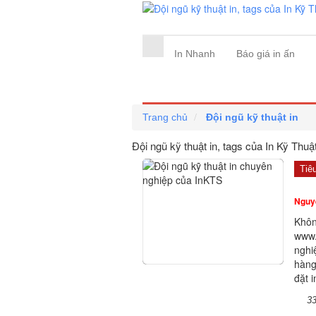
In Nhanh
Báo giá in ấn
Trang chủ
Đội ngũ kỹ thuật in
Đội ngũ kỹ thuật in, tags của In Kỹ Thuậ
Tiê
Nguy
Khôn
www.
nghi
hàng
đặt i
3