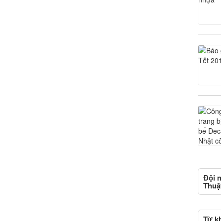
Đội n
Thuật
Từ kh