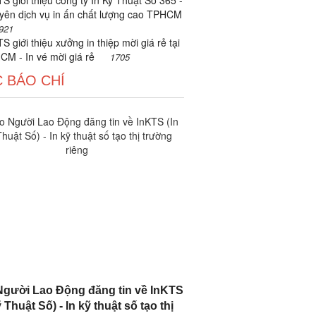
S giới thiệu công ty In Kỹ Thuật Số 365 -
yên dịch vụ in ấn chất lượng cao TPHCM
921
S giới thiệu xưởng in thiệp mời giá rẻ tại
CM - In vé mời giá rẻ
1705
 BÁO CHÍ
gười Lao Động đăng tin về InKTS
 Thuật Số) - In kỹ thuật số tạo thị