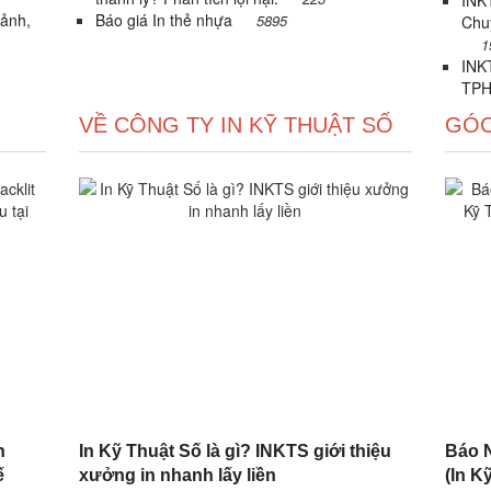
INKT
 ảnh,
Báo giá In thẻ nhựa
5895
Chu
1
INKT
TPH
VỀ CÔNG TY IN KỸ THUẬT SỐ
GÓC
n
In Kỹ Thuật Số là gì? INKTS giới thiệu
Báo N
ế
xưởng in nhanh lấy liền
(In Kỹ