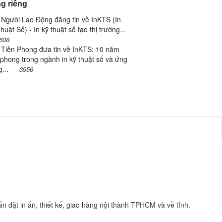
g riêng
Người Lao Động đăng tin về InKTS (In
huật Số) - In kỹ thuật số tạo thị trường...
608
 Tiền Phong đưa tin về InKTS: 10 năm
 phong trong ngành in kỹ thuật số và ứng
g...
3956
n đặt in ấn, thiết kế, giao hàng nội thành TPHCM và về tỉnh.