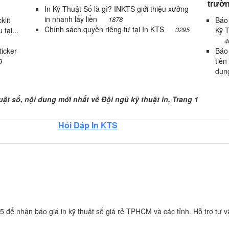
trườn
In Kỹ Thuật Số là gì? INKTS giới thiệu xưởng
in nhanh lấy liền
1878
klit
Báo 
Chính sách quyền riêng tư tại In KTS
3295
 tại...
Kỹ T
4
icker
Báo
tiên
9
dụn
uật số, Trang 1
uật số, nội dung mới nhất về Đội ngũ kỹ thuật in, Trang 1
Hỏi Đáp In KTS
 để nhận báo giá in kỹ thuật số giá rẻ TPHCM và các tỉnh. Hỗ trợ tư vấ