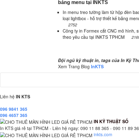
bảng menu tại INKTS
In menu treo tường làm từ hộp đèn bac
loại lightbox - hỗ trợ thiết kế bảng menu
2752
Công ty in Formex cắt CNC mô hình, st
theo yêu cầu tại INKTS TPHCM
216
Đội ngũ kỹ thuật in, tags của In Kỹ Th
Đội ngũ kỹ thuật in, tags của In Kỹ Th
Xem Trang Blog
InKTS
Liên hệ
IN KTS
096 9841 365
096 4657 365
IN KỸ THUẬT SỐ
In KTS giá rẻ tại TPHCM - Liên hệ ngay: 090 11 88 365 - 090 11 89 365
inkts.com