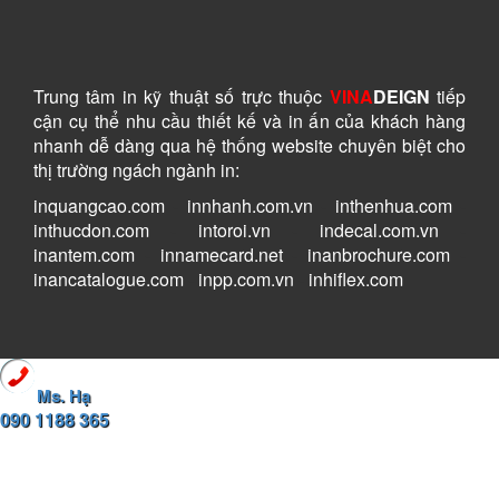
Trung tâm in kỹ thuật số
trực thuộc
VINA
DEIGN
tiếp
cận cụ thể nhu cầu thiết kế và in ấn của khách hàng
nhanh dễ dàng
qua hệ thống website chuyên biệt cho
thị trường ngách ngành in:
inquangcao.com
-
innhanh.com.vn
-
inthenhua.com
-
inthucdon.com
-
intoroi.vn
-
indecal.com.vn
-
inantem.com
-
innamecard.net
-
inanbrochure.com
-
inancatalogue.com
-
inpp.com.vn
-
inhiflex.com
Ms. Hạ
090 1188 365