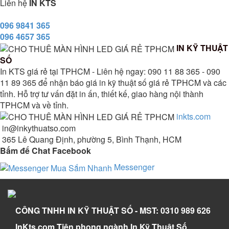
Liên hệ
IN KTS
096 9841 365
096 4657 365
IN KỸ THUẬT
SỐ
In KTS giá rẻ tại TPHCM - Liên hệ ngay: 090 11 88 365 - 090
11 89 365 để nhận báo giá in kỹ thuật số giá rẻ TPHCM và các
tỉnh. Hỗ trợ tư vấn đặt in ấn, thiết kế, giao hàng nội thành
TPHCM và về tỉnh.
inkts.com
in@inkythuatso.com
365 Lê Quang Định, phường 5, Bình Thạnh, HCM
Bấm để Chat Facebook
Messenger
CÔNG TNHH IN KỸ THUẬT SỐ - MST: 0310 989 626
InKts.com Tiên phong ngành In Kỹ Thuật Số