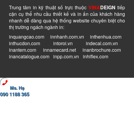
Trung tâm in kỹ thuật số
trực thuộc
VINA
DEIGN
tiếp
cận cụ thể nhu cầu thiết kế và in ấn của khách hàng
nhanh dễ dàng
qua hệ thống website chuyên biệt cho
thị trường ngách ngành in:
inquangcao.com
-
innhanh.com.vn
-
inthenhua.com
-
inthucdon.com
-
intoroi.vn
-
indecal.com.vn
-
inantem.com
-
innamecard.net
-
inanbrochure.com
-
inancatalogue.com
-
inpp.com.vn
-
inhiflex.com
Ms. Hạ
090 1188 365