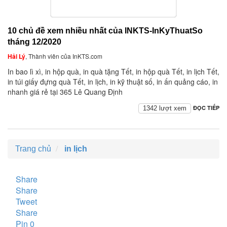
10 chủ đề xem nhiều nhất của INKTS-InKyThuatSo
tháng 12/2020
Hải Lý
, Thành viên của InKTS.com
In bao lì xì, in hộp quà, in quà tặng Tết, in hộp quà Tết, in lịch Tết,
in túi giấy đựng quà Tết, in lịch, in kỹ thuật số, in ấn quảng cáo, in
nhanh giá rẻ tại 365 Lê Quang Định
ĐỌC TIẾP
1342 lượt xem
Trang chủ
in lịch
Share
Share
Tweet
Share
Pin
0