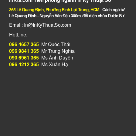
365 Lê Quang Định, Phường Bình Lợi Trung, HCM
-
Cách ngã tư
Lê Quang Định - Nguyễn Văn Đậu 300m, đối diện chùa Dược Sư
Email: In@InKyThuatSo.com
HotLine:
096 4657 365
Mr Quốc Thái
096 9841 365
Mr Trung Nghĩa
090 6961 365
Ms Ánh Duyên
096 4212 365
Ms Xuân Hạ