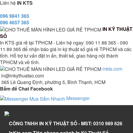
Liên hệ
IN KTS
096 9841 365
096 4657 365
IN KỸ THUẬT
SỐ
In KTS giá rẻ tại TPHCM - Liên hệ ngay: 090 11 88 365 - 090
11 89 365 để nhận báo giá in kỹ thuật số giá rẻ TPHCM và các
tỉnh. Hỗ trợ tư vấn đặt in ấn, thiết kế, giao hàng nội thành
TPHCM và về tỉnh.
inkts.com
in@inkythuatso.com
365 Lê Quang Định, phường 5, Bình Thạnh, HCM
Bấm để Chat Facebook
Messenger
CÔNG TNHH IN KỸ THUẬT SỐ - MST: 0310 989 626
InKts.com Tiên phong ngành In Kỹ Thuật Số