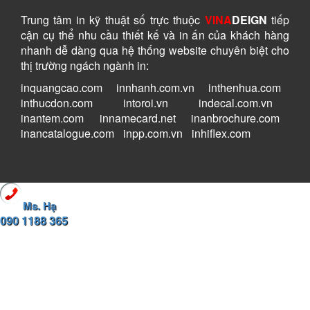
Trung tâm in kỹ thuật số
trực thuộc
VINA
DEIGN
tiếp
cận cụ thể nhu cầu thiết kế và in ấn của khách hàng
nhanh dễ dàng
qua hệ thống website chuyên biệt cho
thị trường ngách ngành in:
inquangcao.com
-
innhanh.com.vn
-
inthenhua.com
-
inthucdon.com
-
intoroi.vn
-
indecal.com.vn
-
inantem.com
-
innamecard.net
-
inanbrochure.com
-
inancatalogue.com
-
inpp.com.vn
-
inhiflex.com
Ms. Hạ
090 1188 365