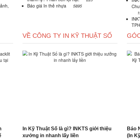
INKT
 ảnh,
Báo giá In thẻ nhựa
5895
Chu
1
INKT
TPH
VỀ CÔNG TY IN KỸ THUẬT SỐ
GÓC
n
In Kỹ Thuật Số là gì? INKTS giới thiệu
Báo N
ế
xưởng in nhanh lấy liền
(In Kỹ