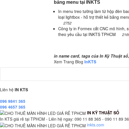
bảng menu tại INKTS
In menu treo tường làm từ hộp đèn bac
loại lightbox - hỗ trợ thiết kế bảng menu
2752
Công ty in Formex cắt CNC mô hình, st
theo yêu cầu tại INKTS TPHCM
216
name card, tags của In Kỹ Thuật số, T
in name card, tags của In Kỹ Thuật số
Xem Trang Blog
InKTS
Liên hệ
IN KTS
096 9841 365
096 4657 365
IN KỸ THUẬT SỐ
In KTS giá rẻ tại TPHCM - Liên hệ ngay: 090 11 88 365 - 090 11 89 365
inkts.com