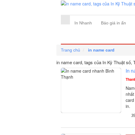
In Nhanh
Báo giá in ấn
Trang chủ
in name card
in name card, tags của In Kỹ Thuật số
, 
In 
Than
Name
nhất
card
in.
3