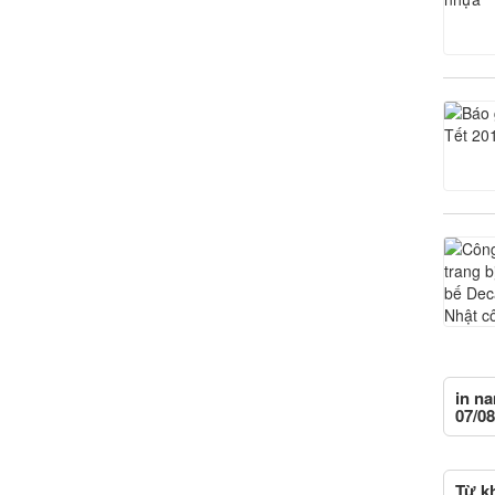
in na
07/08
Từ kh