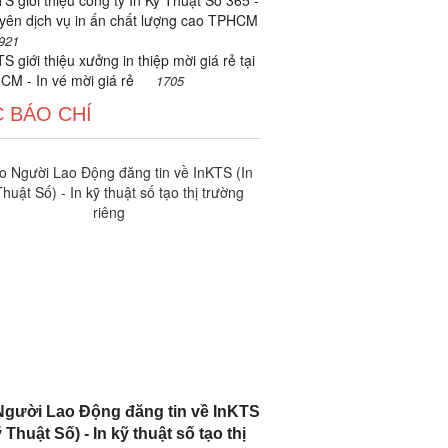
S giới thiệu công ty In Kỹ Thuật Số 365 -
yên dịch vụ in ấn chất lượng cao TPHCM
921
S giới thiệu xưởng in thiệp mời giá rẻ tại
CM - In vé mời giá rẻ
1705
 BÁO CHÍ
gười Lao Động đăng tin về InKTS
 Thuật Số) - In kỹ thuật số tạo thị