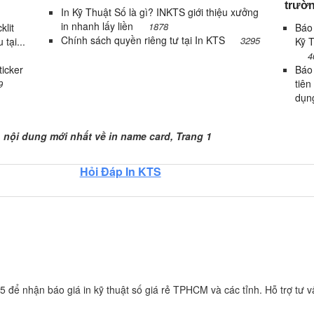
trườn
In Kỹ Thuật Số là gì? INKTS giới thiệu xưởng
in nhanh lấy liền
1878
klit
Báo 
Chính sách quyền riêng tư tại In KTS
3295
 tại...
Kỹ T
4
icker
Báo
tiên
9
dụn
rang 1
, nội dung mới nhất về in name card, Trang 1
Hỏi Đáp In KTS
 để nhận báo giá in kỹ thuật số giá rẻ TPHCM và các tỉnh. Hỗ trợ tư vấ