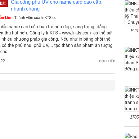
Gia công phủ UV cho name card cao cấp,
bật
nhanh chóng
ễn Liên
, Thành viên của InKTS.com
hiếc name card của bạn trở nên đẹp, sang trọng, đẳng
1921
và thu hút hơn, Công ty InKTS - www.inkts.com có thể sử
 nhiều phương pháp gia công. Nếu như in bằng phôi thẻ
 có thể phủ nhũ, phủ UV,... tạo thành sản phẩm ấn tượng
 cho
922
ĐỌC TIẾP
1785