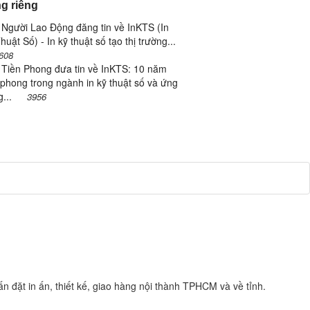
g riêng
Người Lao Động đăng tin về InKTS (In
huật Số) - In kỹ thuật số tạo thị trường...
608
 Tiền Phong đưa tin về InKTS: 10 năm
 phong trong ngành in kỹ thuật số và ứng
g...
3956
n đặt in ấn, thiết kế, giao hàng nội thành TPHCM và về tỉnh.