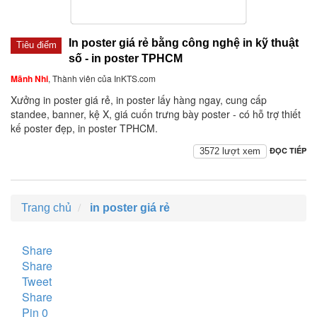
In poster giá rẻ bằng công nghệ in kỹ thuật
Tiêu điểm
số - in poster TPHCM
Mãnh Nhi
, Thành viên của InKTS.com
Xưởng in poster giá rẻ, in poster lấy hàng ngay, cung cấp
standee, banner, kệ X, giá cuốn trưng bày poster - có hỗ trợ thiết
kế poster đẹp, in poster TPHCM.
ĐỌC TIẾP
3572 lượt xem
Trang chủ
in poster giá rẻ
Share
Share
Tweet
Share
Pin
0