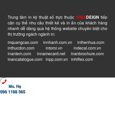
Trung tâm in kỹ thuật số
trực thuộc
VINA
DEIGN
tiếp
cận cụ thể nhu cầu thiết kế và in ấn của khách hàng
nhanh dễ dàng
qua hệ thống website chuyên biệt cho
thị trường ngách ngành in:
inquangcao.com
-
innhanh.com.vn
-
inthenhua.com
-
inthucdon.com
-
intoroi.vn
-
indecal.com.vn
-
inantem.com
-
innamecard.net
-
inanbrochure.com
-
inancatalogue.com
-
inpp.com.vn
-
inhiflex.com
Ms. Hạ
090 1188 365