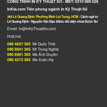
CÔNG TNHH IN KỸ THUẬT SỐ - MST: 0310 989 626
InKts.com Tiên phong ngành In Kỹ Thuật Số
365 Lê Quang Định, Phường Bình Lợi Trung, HCM
-
Cách ngã tư
Lê Quang Định - Nguyễn Văn Đậu 300m, đối diện chùa Dược Sư
Email: In@InKyThuatSo.com
HotLine:
096 4657 365
Mr Quốc Thái
096 9841 365
Mr Trung Nghĩa
090 6961 365
Ms Ánh Duyên
096 4212 365
Ms Xuân Hạ