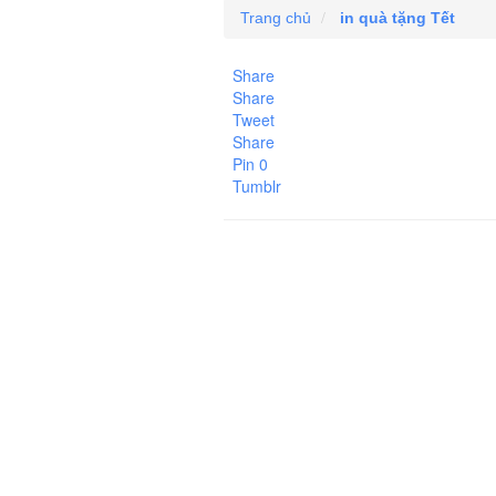
Trang chủ
in quà tặng Tết
Share
Share
Tweet
Share
Pin
0
Tumblr