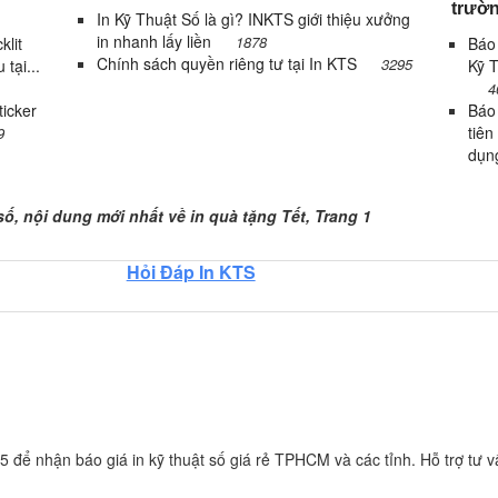
trườn
In Kỹ Thuật Số là gì? INKTS giới thiệu xưởng
in nhanh lấy liền
1878
klit
Báo 
Chính sách quyền riêng tư tại In KTS
3295
 tại...
Kỹ T
4
icker
Báo
tiên
9
dụn
, Trang 1
số, nội dung mới nhất về in quà tặng Tết, Trang 1
Hỏi Đáp In KTS
 để nhận báo giá in kỹ thuật số giá rẻ TPHCM và các tỉnh. Hỗ trợ tư vấ