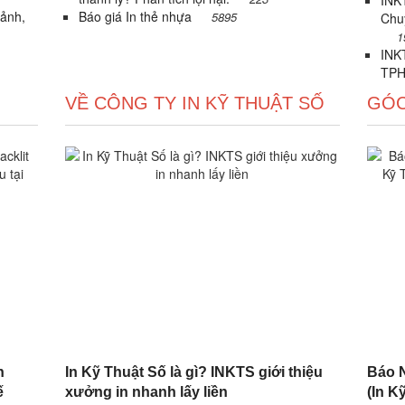
INKT
 ảnh,
Báo giá In thẻ nhựa
5895
Chu
1
INKT
TPH
VỀ CÔNG TY IN KỸ THUẬT SỐ
GÓC
n
In Kỹ Thuật Số là gì? INKTS giới thiệu
Báo N
ế
xưởng in nhanh lấy liền
(In Kỹ