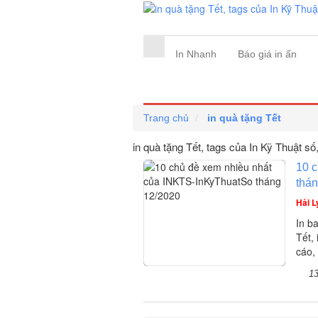
In Nhanh
Báo giá in ấn
Trang chủ
in quà tặng Tết
in quà tặng Tết, tags của In Kỹ Thuật số
10 
thá
Hải L
In ba
Tết, 
cáo,
1