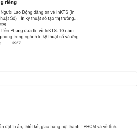
g riêng
Người Lao Động đăng tin về InKTS (In
huật Số) - In kỹ thuật số tạo thị trường...
608
 Tiền Phong đưa tin về InKTS: 10 năm
 phong trong ngành in kỹ thuật số và ứng
g...
3957
n đặt in ấn, thiết kế, giao hàng nội thành TPHCM và về tỉnh.