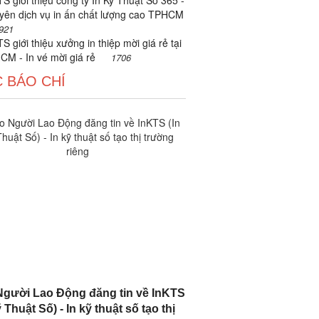
S giới thiệu công ty In Kỹ Thuật Số 365 -
yên dịch vụ in ấn chất lượng cao TPHCM
921
S giới thiệu xưởng in thiệp mời giá rẻ tại
CM - In vé mời giá rẻ
1706
 BÁO CHÍ
gười Lao Động đăng tin về InKTS
 Thuật Số) - In kỹ thuật số tạo thị