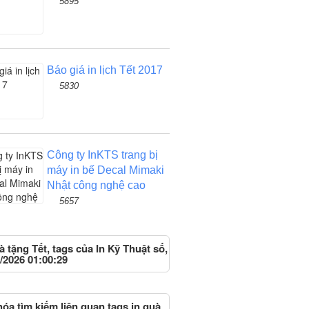
5895
Báo giá in lịch Tết 2017
5830
Công ty InKTS trang bị
máy in bế Decal Mimaki
Nhật công nghệ cao
5657
à tặng Tết, tags của In Kỹ Thuật số,
/2026 01:00:29
óa tìm kiếm liên quan tags in quà