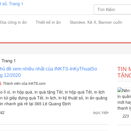
Gia công in ấn
Thiết kế in ấn
Standee, Kệ X, Banner cuốn
, Trang 1
TIN 
chủ đề xem nhiều nhất của INKTS-InKyThuatSo
TẶN
ng 12/2020
ý
, Thành viên của InKTS.com
o lì xì, in hộp quà, in quà tặng Tết, in hộp quà Tết, in lịch
in túi giấy đựng quà Tết, in lịch, in kỹ thuật số, in ấn quảng
 in nhanh giá rẻ tại 365 Lê Quang Định
342
ĐỌC TIẾP
223