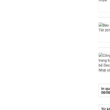
in qu
08/08
Từ kh