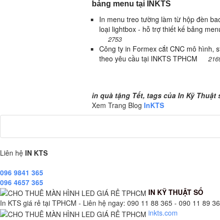
bảng menu tại INKTS
In menu treo tường làm từ hộp đèn bac
loại lightbox - hỗ trợ thiết kế bảng menu
2753
Công ty in Formex cắt CNC mô hình, st
theo yêu cầu tại INKTS TPHCM
216
quà tặng Tết, tags của In Kỹ Thuật số
in quà tặng Tết, tags của In Kỹ Thuật 
Xem Trang Blog
InKTS
Liên hệ
IN KTS
096 9841 365
096 4657 365
IN KỸ THUẬT SỐ
In KTS giá rẻ tại TPHCM - Liên hệ ngay: 090 11 88 365 - 090 11 89 365
inkts.com