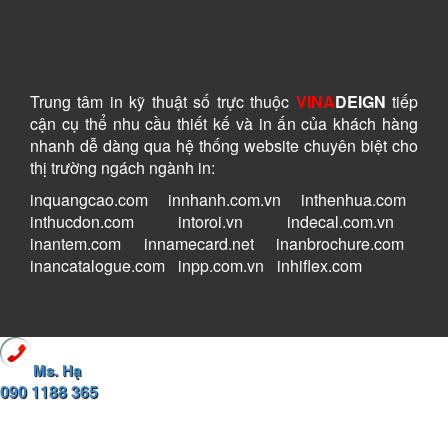
Trung tâm in kỹ thuật số
trực thuộc
VINA
DEIGN
tiếp
cận cụ thể nhu cầu thiết kế và in ấn của khách hàng
nhanh dễ dàng
qua hệ thống website chuyên biệt cho
thị trường ngách ngành in:
inquangcao.com
-
innhanh.com.vn
-
inthenhua.com
-
inthucdon.com
-
intoroi.vn
-
indecal.com.vn
-
inantem.com
-
innamecard.net
-
inanbrochure.com
-
inancatalogue.com
-
inpp.com.vn
-
inhiflex.com
Ms. Hạ
090 1188 365