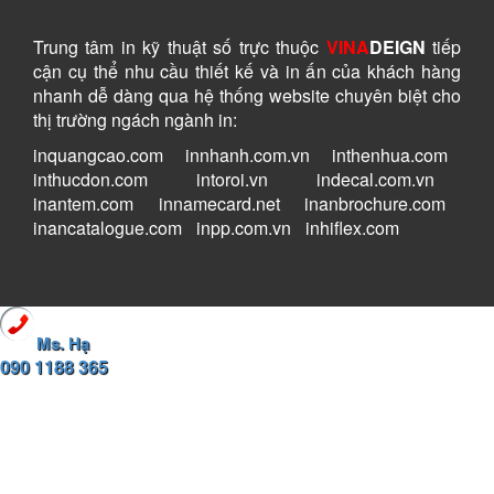
Trung tâm in kỹ thuật số
trực thuộc
VINA
DEIGN
tiếp
cận cụ thể nhu cầu thiết kế và in ấn của khách hàng
nhanh dễ dàng
qua hệ thống website chuyên biệt cho
thị trường ngách ngành in:
inquangcao.com
-
innhanh.com.vn
-
inthenhua.com
-
inthucdon.com
-
intoroi.vn
-
indecal.com.vn
-
inantem.com
-
innamecard.net
-
inanbrochure.com
-
inancatalogue.com
-
inpp.com.vn
-
inhiflex.com
Ms. Hạ
090 1188 365