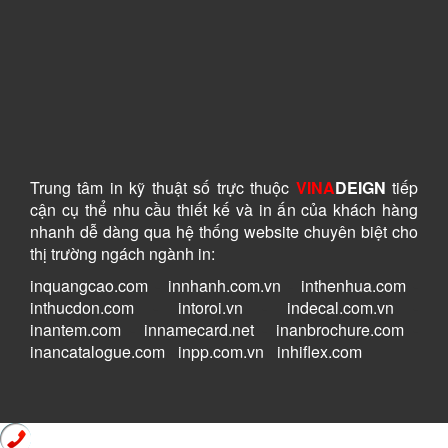
Trung tâm in kỹ thuật số
trực thuộc
VINA
DEIGN
tiếp
cận cụ thể nhu cầu thiết kế và in ấn của khách hàng
nhanh dễ dàng
qua hệ thống website chuyên biệt cho
thị trường ngách ngành in:
inquangcao.com
-
innhanh.com.vn
-
inthenhua.com
-
inthucdon.com
-
intoroi.vn
-
indecal.com.vn
-
inantem.com
-
innamecard.net
-
inanbrochure.com
-
inancatalogue.com
-
inpp.com.vn
-
inhiflex.com