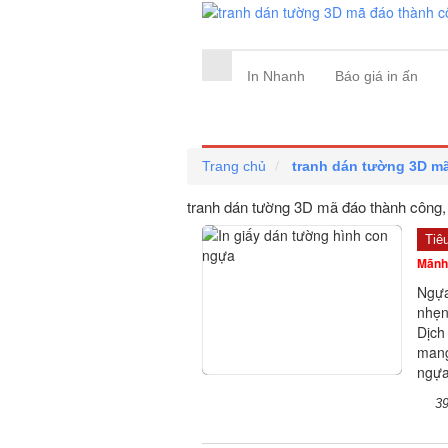
In Nhanh
Báo giá in ấn
Trang chủ
tranh dán tường 3D m
tranh dán tường 3D mã đáo thành công, 
Tiê
Mãnh
Ngựa
nhẹn
Dịch
mang
ngựa
3