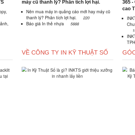
TS
máy cũ thanh lý? Phân tích lợi hại.
365 -
cao 
opy,
Nên mua máy in quảng cáo mới hay máy cũ
thanh lý? Phân tích lợi hại.
220
INKT
 ảnh,
Báo giá In thẻ nhựa
5888
Chu
1
INKT
TPH
VỀ CÔNG TY IN KỸ THUẬT SỐ
GÓC