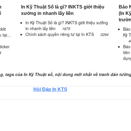
n
In Kỹ Thuật Số là gì? INKTS giới thiệu
Báo N
ế
xưởng in nhanh lấy liền
(In Kỹ
trườn
In Kỹ Thuật Số là gì? INKTS giới thiệu xưởng
in nhanh lấy liền
1875
klit
Báo 
Chính sách quyền riêng tư tại In KTS
3294
 tại...
Kỹ T
4
icker
Báo
tiên
4
dụn
, tags của In Kỹ Thuật số, Trang 1
, tags của In Kỹ Thuật số, nội dung mới nhất về tranh dán tườn
Hỏi Đáp In KTS