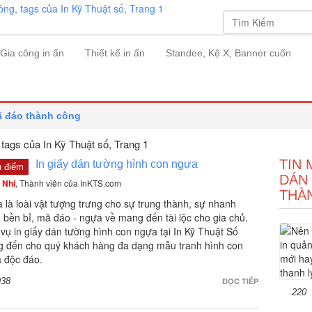
Gia công in ấn
Thiết kế in ấn
Standee, Kệ X, Banner cuốn
ã đáo thành công
tags của In Kỹ Thuật số
, Trang 1
TIN 
In giấy dán tường hình con ngựa
u điểm
DÁN
 Nhi
, Thành viên của InKTS.com
THÀ
 là loài vật tượng trưng cho sự trung thành, sự nhanh
 bền bỉ, mã đáo - ngựa về mang đến tài lộc cho gia chủ.
 vụ in giấy dán tường hình con ngựa tại In Kỹ Thuật Số
 đến cho quý khách hàng đa dạng mẫu tranh hình con
 độc đáo.
938
ĐỌC TIẾP
220