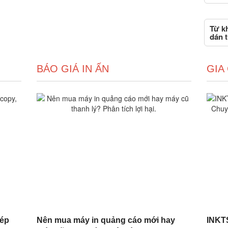
Từ kh
dán 
BÁO GIÁ IN ẤN
GIA
hép
Nên mua máy in quảng cáo mới hay
INKTS