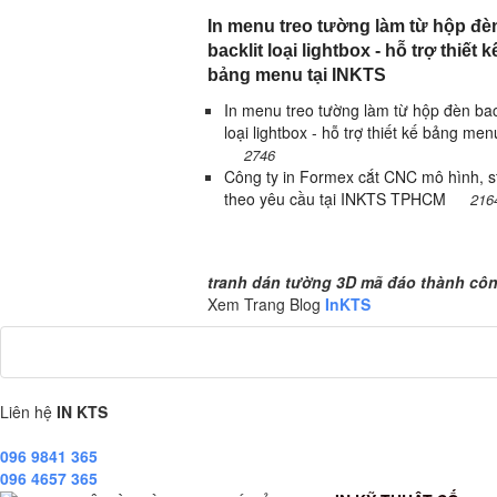
In menu treo tường làm từ hộp đè
backlit loại lightbox - hỗ trợ thiết k
bảng menu tại INKTS
In menu treo tường làm từ hộp đèn bac
loại lightbox - hỗ trợ thiết kế bảng menu
2746
Công ty in Formex cắt CNC mô hình, st
theo yêu cầu tại INKTS TPHCM
216
tranh dán tường 3D mã đáo thành công
tranh dán tường 3D mã đáo thành công
Xem Trang Blog
InKTS
Liên hệ
IN KTS
096 9841 365
096 4657 365