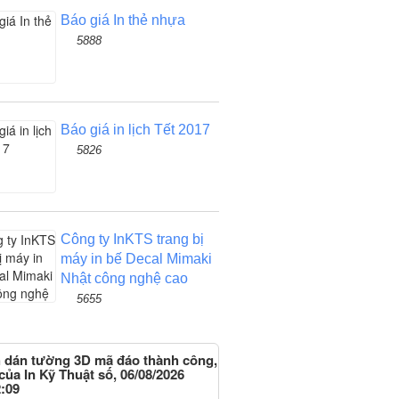
Báo giá In thẻ nhựa
5888
Báo giá in lịch Tết 2017
5826
Công ty InKTS trang bị
máy in bế Decal Mimaki
Nhật công nghệ cao
5655
h dán tường 3D mã đáo thành công,
của In Kỹ Thuật số, 06/08/2026
:09