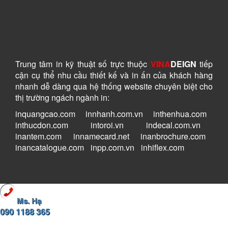
Trung tâm in kỹ thuật số
trực thuộc
VINA
DEIGN
tiếp
cận cụ thể nhu cầu thiết kế và in ấn của khách hàng
nhanh dễ dàng
qua hệ thống website chuyên biệt cho
thị trường ngách ngành in:
inquangcao.com
-
innhanh.com.vn
-
inthenhua.com
-
inthucdon.com
-
intoroi.vn
-
indecal.com.vn
-
inantem.com
-
innamecard.net
-
inanbrochure.com
-
inancatalogue.com
-
inpp.com.vn
-
inhiflex.com
Ms. Hạ
090 1188 365