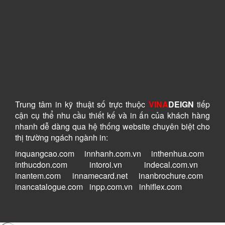
Trung tâm in kỹ thuật số
trực thuộc
VINA
DEIGN
tiếp
cận cụ thể nhu cầu thiết kế và in ấn của khách hàng
nhanh dễ dàng
qua hệ thống website chuyên biệt cho
thị trường ngách ngành in:
inquangcao.com
-
innhanh.com.vn
-
inthenhua.com
-
inthucdon.com
-
intoroi.vn
-
indecal.com.vn
-
inantem.com
-
innamecard.net
-
inanbrochure.com
-
inancatalogue.com
-
inpp.com.vn
-
inhiflex.com