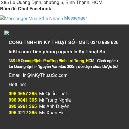
365 Lê Quang Định, phường 5, Bình Thạnh, HCM
Bấm để Chat Facebook
Messenger
CÔNG TNHH IN KỸ THUẬT SỐ - MST: 0310 989 626
InKts.com Tiên phong ngành In Kỹ Thuật Số
365 Lê Quang Định, Phường Bình Lợi Trung, HCM
-
Cách ngã tư
Lê Quang Định - Nguyễn Văn Đậu 300m, đối diện chùa Dược Sư
Email: In@InKyThuatSo.com
HotLine:
096 4657 365
Mr Quốc Thái
096 9841 365
Mr Trung Nghĩa
090 6961 365
Ms Ánh Duyên
096 4212 365
Ms Xuân Hạ