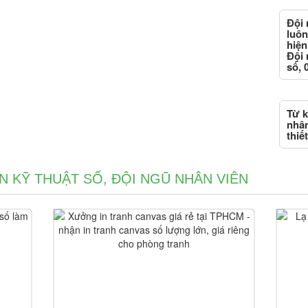
Đội 
luôn
hiện
Đội 
số, 
Từ k
nhân
thiế
IN KỸ THUẬT SỐ, ĐỘI NGŨ NHÂN VIÊN