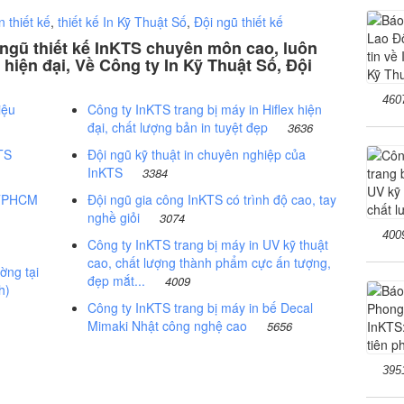
 thiết kế
,
thiết kế In Kỹ Thuật Số
,
Đội ngũ thiết kế
i ngũ thiết kế InKTS chuyên môn cao, luôn
hiện đại, Về Công ty In Kỹ Thuật Số, Đội
460
iệu
Công ty InKTS trang bị máy in Hiflex hiện
đại, chất lượng bản in tuyệt đẹp
3636
TS
Đội ngũ kỹ thuật in chuyên nghiệp của
InKTS
3384
i TPHCM
Đội ngũ gia công InKTS có trình độ cao, tay
nghề giỏi
3074
400
Công ty InKTS trang bị máy in UV kỹ thuật
cao, chất lượng thành phẩm cực ấn tượng,
ờng tại
đẹp mắt...
4009
h)
Công ty InKTS trang bị máy in bế Decal
Mimaki Nhật công nghệ cao
5656
395