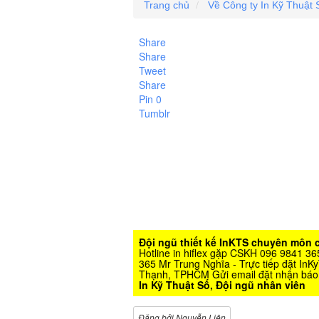
Trang chủ
Về Công ty In Kỹ Thuật 
Share
Share
Tweet
Share
Pin
0
Tumblr
Đội ngũ thiết kế InKTS chuyên môn c
Hotline in hiflex gặp CSKH 096 9841 
365 Mr Trung Nghĩa - Trực tiếp đặt In
Thạnh, TPHCM Gửi email đặt nhận báo g
In Kỹ Thuật Số, Đội ngũ nhân viên
Đăng bởi Nguyễn Liên