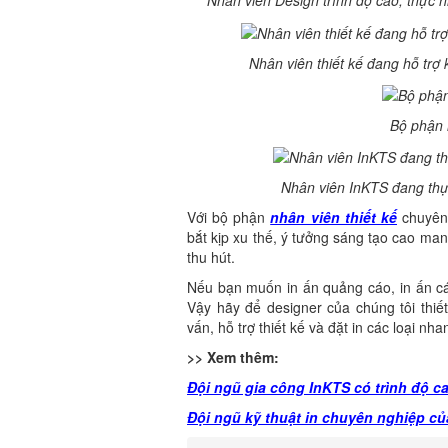
Nhân viên Design trình độ cao, thực hi
Nhân viên thiết kế đang hỗ trợ 
Bộ phận n
Nhân viên InKTS đang thự
Với bộ phận
nhân viên thiết kế
chuyên 
bắt kịp xu thế, ý tưởng sáng tạo cao ma
thu hút.
Nếu bạn muốn in ấn quảng cáo, in ấn cá
Vậy hãy để designer của chúng tôi thiế
vấn, hỗ trợ thiết kế và đặt in các loại nh
>> Xem thêm:
Đội ngũ gia công InKTS có trình độ ca
Đội ngũ kỹ thuật in chuyên nghiệp c