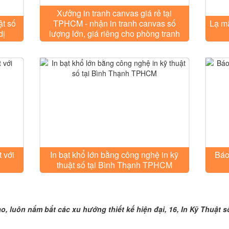
Xưởng in tranh canvas giá rẻ tại
ật số
TPHCM - nhận in tranh canvas số
Lạ mắ
dị
lượng lớn, giá riêng cho phòng tranh
 với
In bạt khổ lớn bằng công nghệ in kỹ
Báo
thuật số tại Bình Thạnh TPHCM
uôn nắm bắt các xu hướng thiết kế hiện đại, 16, Nguyễn Liên, In Kỹ T
, luôn nắm bắt các xu hướng thiết kế hiện đại, 16, In Kỹ Thuật 