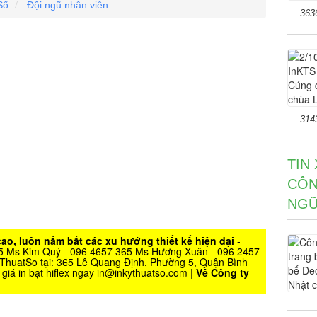
Số
Đội ngũ nhân viên
363
314
TIN
CÔN
NGŨ
ao, luôn nắm bắt các xu hướng thiết kế hiện đại
-
365 Ms Kim Quý - 096 4657 365 Ms Hương Xuân - 096 2457
KyThuatSo tại: 365 Lê Quang Định, Phường 5, Quận Bình
iá in bạt hiflex ngay in@inkythuatso.com |
Về Công ty