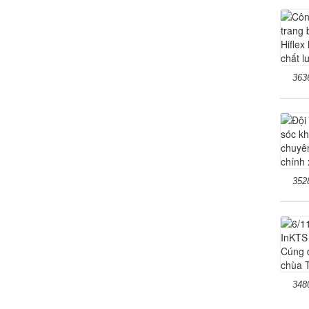
363
352
348