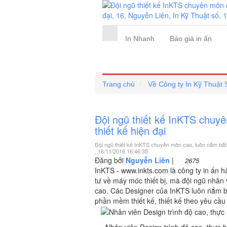
In Nhanh
Báo giá in ấn
Trang chủ
Về Công ty In Kỹ Thuật 
Đội ngũ thiết kế InKTS chuy
thiết kế hiện đại
Đội ngũ thiết kế InKTS chuyên môn cao, luôn nắm bắt 
, 16/11/2016 16:46:35
Đăng bởi
Nguyễn Liên
|
2675
InKTS - www.inkts.com là công ty in ấn 
tư về máy móc thiết bị, mà đội ngũ nhân 
cao. Các Designer của InKTS luôn nắm bắ
phần mềm thiết kế, thiết kế theo yêu cầ