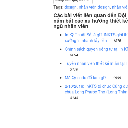
Tags:
design
,
nhân viên design
,
nhân viên
Các bài viết liên quan đến Độ
nắm bắt các xu hướng thiết kế 
ngũ nhân viên
In Kỹ Thuật Số là gì? INKTS giới th
xưởng in nhanh lấy liền
1876
Chính sách quyền riêng tư tại In K
3294
Tuyển nhân viên thiết kế in ấn tạ
3170
Mã Qr code để làm gì?
1898
2/10/2016: InKTS tổ chức Cúng dư
chùa Long Phước Thọ (Long Thàn
3143