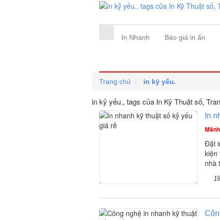
In Nhanh
Báo giá in ấn
Trang chủ
in kỷ yếu.
in kỷ yếu., tags của In Kỹ Thuật số
, Tra
In n
Mãnh
Đặt 
kiện
nhà 
1
Công