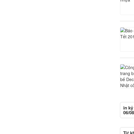
in kỷ
06/08
Từ kh