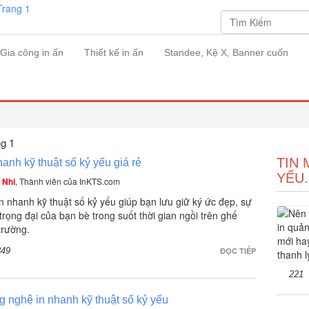
Gia công in ấn
Thiết kế in ấn
Standee, Kệ X, Banner cuốn
ng 1
TIN 
hanh kỹ thuật số kỷ yếu giá rẻ
YẾU.
 Nhi
, Thành viên của InKTS.com
in nhanh kỹ thuật số kỷ yếu giúp bạn lưu giữ ký ức đẹp, sự
 trọng đại của bạn bè trong suốt thời gian ngồi trên ghế
trường.
849
ĐỌC TIẾP
221
 nghệ in nhanh kỹ thuật số kỷ yếu