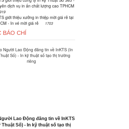
S giới thiệu công ty In Kỹ Thuật Số 365 -
yên dịch vụ in ấn chất lượng cao TPHCM
919
S giới thiệu xưởng in thiệp mời giá rẻ tại
CM - In vé mời giá rẻ
1703
 BÁO CHÍ
gười Lao Động đăng tin về InKTS
 Thuật Số) - In kỹ thuật số tạo thị