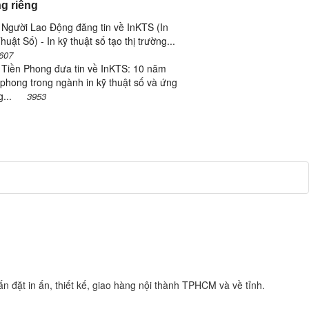
g riêng
Người Lao Động đăng tin về InKTS (In
huật Số) - In kỹ thuật số tạo thị trường...
607
 Tiền Phong đưa tin về InKTS: 10 năm
 phong trong ngành in kỹ thuật số và ứng
g...
3953
n đặt in ấn, thiết kế, giao hàng nội thành TPHCM và về tỉnh.