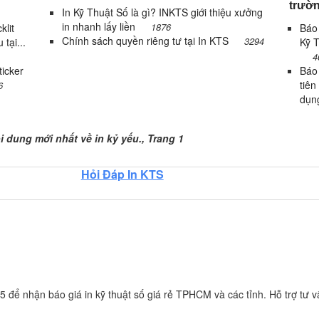
trườn
In Kỹ Thuật Số là gì? INKTS giới thiệu xưởng
in nhanh lấy liền
1876
klit
Báo 
Chính sách quyền riêng tư tại In KTS
3294
 tại...
Kỹ T
4
icker
Báo
tiên
6
dụn
g 1
ội dung mới nhất về in kỷ yếu., Trang 1
Hỏi Đáp In KTS
 để nhận báo giá in kỹ thuật số giá rẻ TPHCM và các tỉnh. Hỗ trợ tư vấ