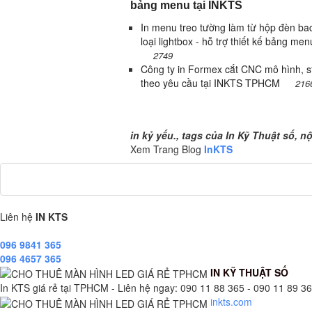
bảng menu tại INKTS
In menu treo tường làm từ hộp đèn bac
loại lightbox - hỗ trợ thiết kế bảng menu
2749
Công ty in Formex cắt CNC mô hình, st
theo yêu cầu tại INKTS TPHCM
216
kỷ yếu., tags của In Kỹ Thuật số, Tran
in kỷ yếu., tags của In Kỹ Thuật số, n
Xem Trang Blog
InKTS
Liên hệ
IN KTS
096 9841 365
096 4657 365
IN KỸ THUẬT SỐ
In KTS giá rẻ tại TPHCM - Liên hệ ngay: 090 11 88 365 - 090 11 89 365
inkts.com