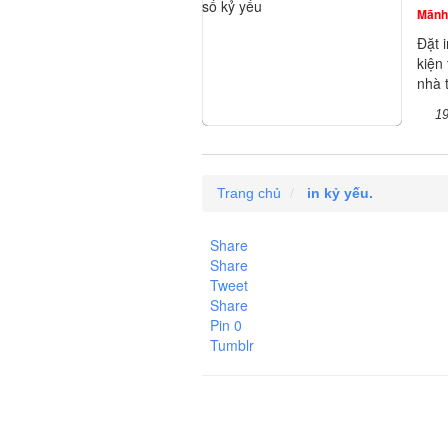
Mãnh
Đặt 
kiện
nhà 
1
Trang chủ
in kỷ yếu.
Share
Share
Tweet
Share
Pin
0
Tumblr