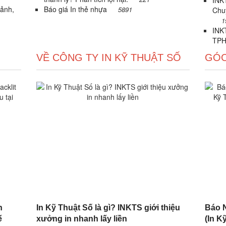
INKT
 ảnh,
Báo giá In thẻ nhựa
5891
Chu
1
INKT
TPH
VỀ CÔNG TY IN KỸ THUẬT SỐ
GÓC
n
In Kỹ Thuật Số là gì? INKTS giới thiệu
Báo N
ế
xưởng in nhanh lấy liền
(In Kỹ