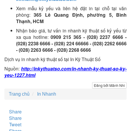
Xem mẫu kỷ yếu và liên hệ đặt in tại chỗ tại văn
phòng:
365 Lê Quang Định, phường 5, Bình
Thạnh, HCM
Nhận báo giá, tư vấn in nhanh kỹ thuật số kỷ yếu từ
xa qua hotline:
0909 215 365 - (028) 2237 6666 -
(028) 2238 6666 - (028) 224 66666 - (028) 2262 6666
- (028) 2263 6666 - (028) 2268 6666
Dịch vụ in nhanh kỹ thuật số tại In Kỹ Thuật Số
Nguồn:
http://inkythuatso.com/in-nhanh-ky-thuat-so-ky-
yeu-1227.html
Đăng bởi Mãnh Nhi
Trang chủ
In Nhanh
Share
Share
Tweet
Share