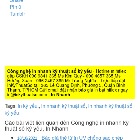
Pin
0
Tumblr
Công nghệ in nhanh kỹ thuật số kỷ yếu
- Hotline in hiflex
gặp CSKH 096 9841 365 Ms Kim Quý - 096 4657 365 Ms
Hương Xuân - 096 2457 365 Mr Trung Nghĩa - Trực tiếp đặt
InKyThuatSo tại: 365 Lê Quang Định, Phường 5, Quận Bình
Thạnh, TPHCM Gửi email đặt nhận báo giá in bạt hiflex ngay
in@inkythuatso.com |
In Nhanh
Tags:
in kỷ yếu.
,
in nhanh kỹ thuật số
,
In nhanh kỹ thuật số
kỷ yếu
Các bài viết liên quan đến Công nghệ in nhanh kỹ
thuật số kỷ yếu, In Nhanh
Báo giá thẻ từ in UV chống sao chép
18/10/2021