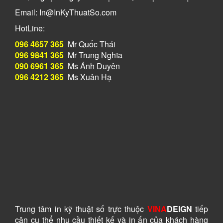
Email: In@InKyThuatSo.com
HotLine:
096 4657 365
Mr Quốc Thái
096 9841 365
Mr Trung Nghĩa
090 6961 365
Ms Ánh Duyên
096 4212 365
Ms Xuân Hạ
Trung tâm in kỹ thuật số
trực thuộc
VINA
DEIGN
tiếp
cận cụ thể nhu cầu thiết kế và in ấn của khách hàng