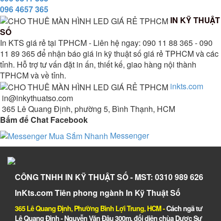
096 4657 365
IN KỸ THUẬT
SỐ
In KTS giá rẻ tại TPHCM - Liên hệ ngay: 090 11 88 365 - 090
11 89 365 để nhận báo giá in kỹ thuật số giá rẻ TPHCM và các
tỉnh. Hỗ trợ tư vấn đặt in ấn, thiết kế, giao hàng nội thành
TPHCM và về tỉnh.
inkts.com
in@inkythuatso.com
365 Lê Quang Định, phường 5, Bình Thạnh, HCM
Bấm để Chat Facebook
Messenger
CÔNG TNHH IN KỸ THUẬT SỐ - MST: 0310 989 626
InKts.com Tiên phong ngành In Kỹ Thuật Số
365 Lê Quang Định, Phường Bình Lợi Trung, HCM
-
Cách ngã tư
Lê Quang Định - Nguyễn Văn Đậu 300m, đối diện chùa Dược Sư