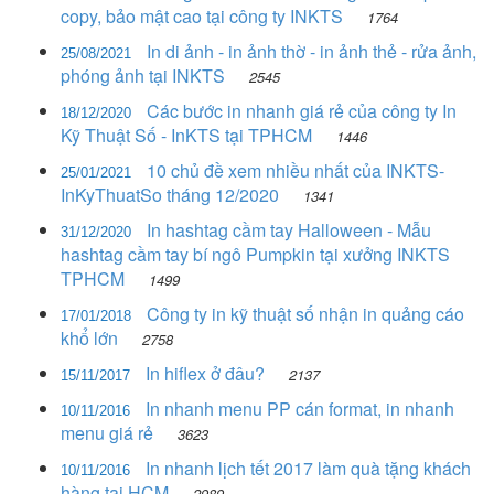
copy, bảo mật cao tại công ty INKTS
1764
In di ảnh - in ảnh thờ - in ảnh thẻ - rửa ảnh,
25/08/2021
phóng ảnh tại INKTS
2545
Các bước in nhanh giá rẻ của công ty In
18/12/2020
Kỹ Thuật Số - InKTS tại TPHCM
1446
10 chủ đề xem nhiều nhất của INKTS-
25/01/2021
InKyThuatSo tháng 12/2020
1341
In hashtag cầm tay Halloween - Mẫu
31/12/2020
hashtag cầm tay bí ngô Pumpkin tại xưởng INKTS
TPHCM
1499
Công ty in kỹ thuật số nhận in quảng cáo
17/01/2018
khổ lớn
2758
In hiflex ở đâu?
2137
15/11/2017
In nhanh menu PP cán format, in nhanh
10/11/2016
menu giá rẻ
3623
In nhanh lịch tết 2017 làm quà tặng khách
10/11/2016
hàng tại HCM
2989