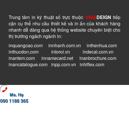
Trung tâm in kỹ thuật số
trực thuộc
VINA
DEIGN
tiếp
cận cụ thể nhu cầu thiết kế và in ấn của khách hàng
nhanh dễ dàng
qua hệ thống website chuyên biệt cho
thị trường ngách ngành in:
inquangcao.com
-
innhanh.com.vn
-
inthenhua.com
-
inthucdon.com
-
intoroi.vn
-
indecal.com.vn
-
inantem.com
-
innamecard.net
-
inanbrochure.com
-
inancatalogue.com
-
inpp.com.vn
-
inhiflex.com
Ms. Hạ
090 1188 365