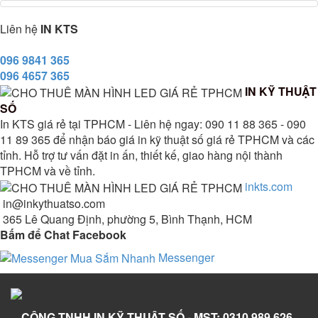
Liên hệ
IN KTS
096 9841 365
096 4657 365
IN KỸ THUẬT
SỐ
In KTS giá rẻ tại TPHCM - Liên hệ ngay: 090 11 88 365 - 090
11 89 365 để nhận báo giá in kỹ thuật số giá rẻ TPHCM và các
tỉnh. Hỗ trợ tư vấn đặt in ấn, thiết kế, giao hàng nội thành
TPHCM và về tỉnh.
inkts.com
in@inkythuatso.com
365 Lê Quang Định, phường 5, Bình Thạnh, HCM
Bấm để Chat Facebook
Messenger
CÔNG TNHH IN KỸ THUẬT SỐ - MST: 0310 989 626