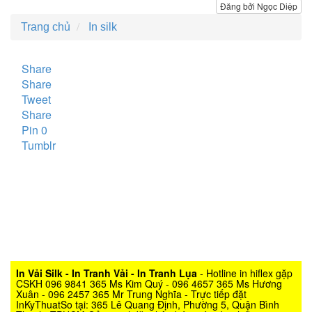
Đăng bởi Ngọc Diệp
Trang chủ
In silk
Share
Share
Tweet
Share
Pin
0
Tumblr
In Vải Silk - In Tranh Vải - In Tranh Lụa
- Hotline in hiflex gặp
CSKH 096 9841 365 Ms Kim Quý - 096 4657 365 Ms Hương
Xuân - 096 2457 365 Mr Trung Nghĩa - Trực tiếp đặt
InKyThuatSo tại: 365 Lê Quang Định, Phường 5, Quận Bình