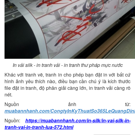
In vải silk - in tranh vải - in tranh thư pháp mực nước
Khác với tranh vẽ, tranh in cho phép bạn đặt in với bất cứ
hình ảnh yêu thích nào, điều bạn cần chú ý là kích thước
file đặt in tranh, độ phân giải càng lớn, in tranh vải càng rõ
nét.
Nguồn ảnh từ:
muabannhanh.com/CongtyInKyThuatSo365LeQuangDin
Nguồn:
https://muabannhanh.com/in-silk/in-vai-silk-in-
tranh-vai-in-tranh-lua-572.html