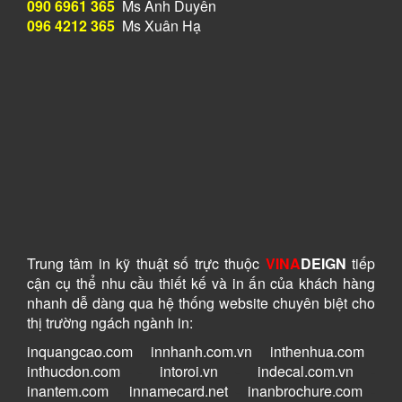
090 6961 365
Ms Ánh Duyên
096 4212 365
Ms Xuân Hạ
Trung tâm in kỹ thuật số
trực thuộc
VINA
DEIGN
tiếp
cận cụ thể nhu cầu thiết kế và in ấn của khách hàng
nhanh dễ dàng
qua hệ thống website chuyên biệt cho
thị trường ngách ngành in:
inquangcao.com
-
innhanh.com.vn
-
inthenhua.com
-
inthucdon.com
-
intoroi.vn
-
indecal.com.vn
-
inantem.com
-
innamecard.net
-
inanbrochure.com
-