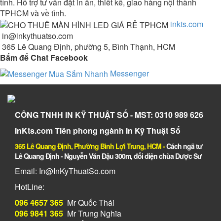
tỉnh. Hỗ trợ tư vấn đặt in ấn, thiết kế, giao hàng nội thành
TPHCM và về tỉnh.
inkts.com
in@inkythuatso.com
365 Lê Quang Định, phường 5, Bình Thạnh, HCM
Bấm để Chat Facebook
Messenger
CÔNG TNHH IN KỸ THUẬT SỐ - MST: 0310 989 626
InKts.com Tiên phong ngành In Kỹ Thuật Số
365 Lê Quang Định, Phường Bình Lợi Trung, HCM
-
Cách ngã tư
Lê Quang Định - Nguyễn Văn Đậu 300m, đối diện chùa Dược Sư
Email: In@InKyThuatSo.com
HotLine:
096 4657 365
Mr Quốc Thái
096 9841 365
Mr Trung Nghĩa