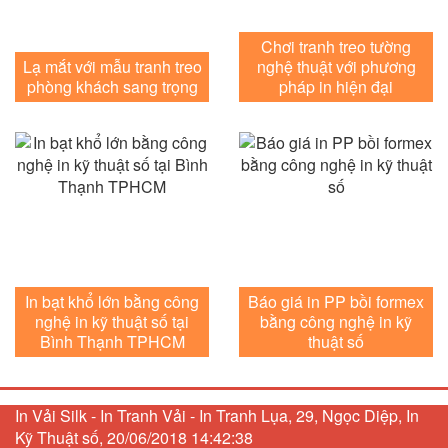
Chơi tranh treo tường
Lạ mắt với mẫu tranh treo
nghệ thuật với phương
phòng khách sang trọng
pháp in hiện đại
In bạt khổ lớn bằng công
Báo giá in PP bồi formex
nghệ in kỹ thuật số tại
bằng công nghệ in kỹ
Bình Thạnh TPHCM
thuật số
In Vải Silk - In Tranh Vải - In Tranh Lụa, 29, Ngọc Diệp, In
Kỹ Thuật số, 20/06/2018 14:42:38