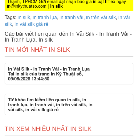
Thạnh, TPHCM Gửi email đặt nhận báo giá in bạt hiflex ngay
in@inkythuatso.com |
In silk
Tags:
in silk
,
in tranh lụa
,
in tranh vải
,
in trên vải silk
,
in vải
silk
,
in vải silk giá rẻ
Các bài viết liên quan đến In Vải Silk - In Tranh Vải -
In Tranh Lụa, In silk
TIN MỚI NHẤT IN SILK
In Vải Silk - In Tranh Vải - In Tranh Lụa
Tại In silk của trang In Kỹ Thuật số,
09/08/2026 13:44:50
Từ khóa tìm kiếm liên quan in silk, in
tranh lụa, in tranh vải, in trên vải silk, in
vải silk, in vải silk giá rẻ
TIN XEM NHIỀU NHẤT IN SILK