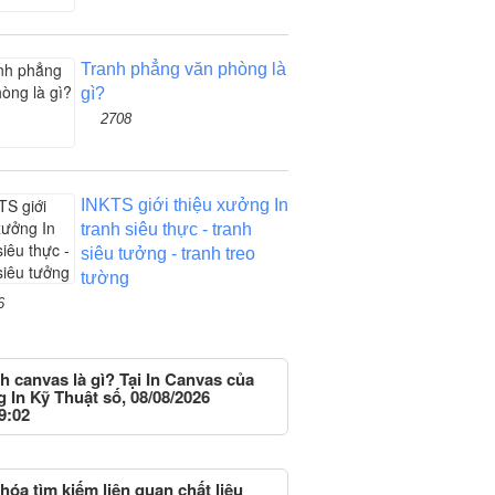
Tranh phẳng văn phòng là
gì?
2708
INKTS giới thiệu xưởng In
tranh siêu thực - tranh
siêu tưởng - tranh treo
tường
6
h canvas là gì? Tại In Canvas của
g In Kỹ Thuật số, 08/08/2026
9:02
hóa tìm kiếm liên quan chất liệu