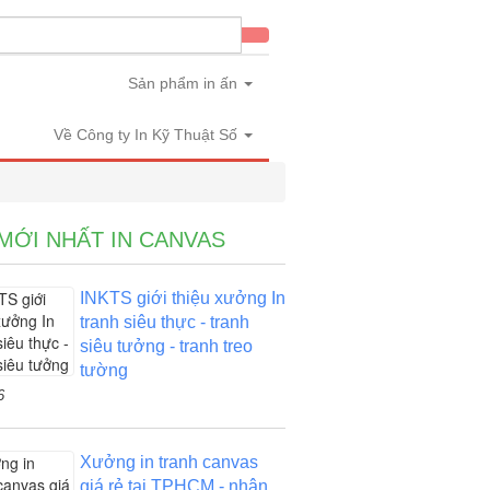
Sản phẩm in ấn
Về Công ty In Kỹ Thuật Số
 MỚI NHẤT IN CANVAS
INKTS giới thiệu xưởng In
tranh siêu thực - tranh
siêu tưởng - tranh treo
tường
6
Xưởng in tranh canvas
giá rẻ tại TPHCM - nhận