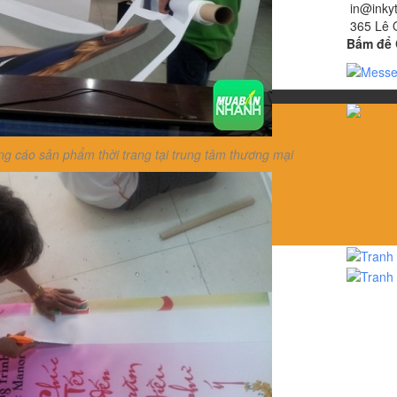
in@inky
365 Lê 
Bấm để 
 cáo sản phẩm thời trang tại trung tâm thương mại