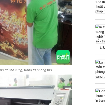
413
g để thờ cúng, trang trí phòng thờ