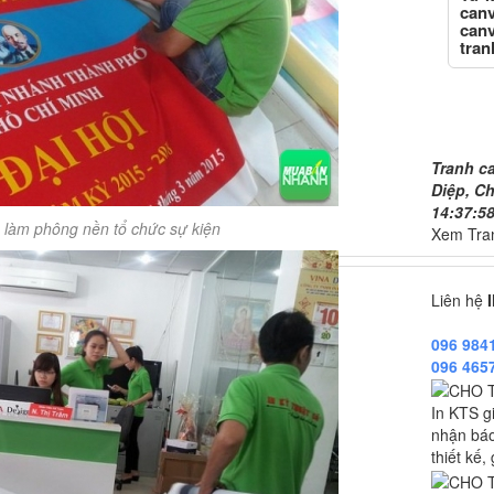
canv
canv
tran
Tranh ca
số, 20/0
Tranh ca
Diệp, Ch
14:37:5
 làm phông nền tổ chức sự kiện
Xem Tra
Liên hệ
096 984
096 465
In KTS g
nhận báo 
thiết kế