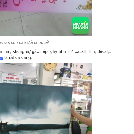
anvas làm câu đối chúc tết
 mại, không sợ gấp nếp, gãy như PP, backlit film, decal,...
as
là rất đa dạng.