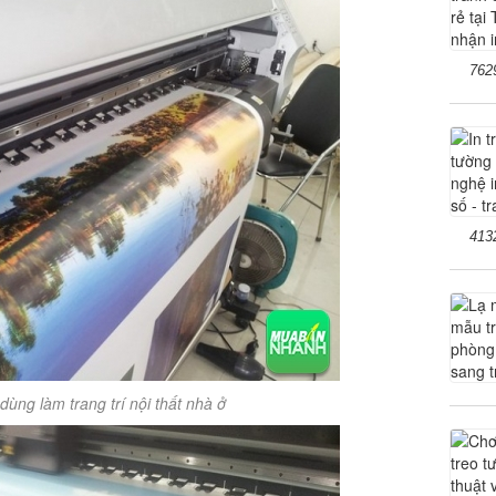
762
413
ùng làm trang trí nội thất nhà ở