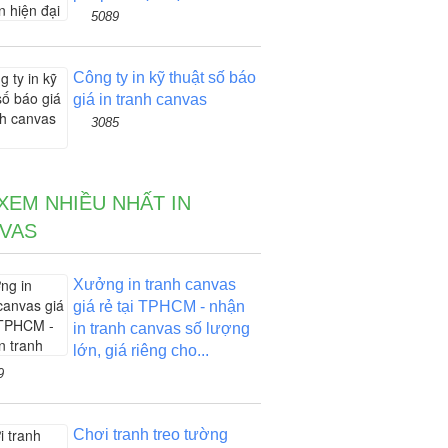
5089
Công ty in kỹ thuật số báo
giá in tranh canvas
3085
 XEM NHIỀU NHẤT IN
VAS
Xưởng in tranh canvas
giá rẻ tại TPHCM - nhận
in tranh canvas số lượng
lớn, giá riêng cho...
9
Chơi tranh treo tường