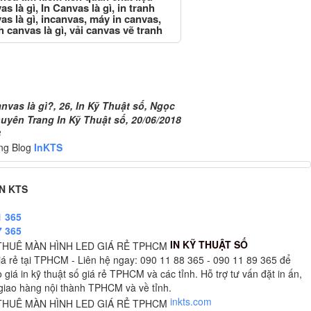
as là gì, In Canvas là gì, in tranh
as là gì, incanvas, máy in canvas,
h canvas là gì, vải canvas vẽ tranh
nvas là gì?, 26, Ngọc Diệp, In Kỹ Thuật
6/2018 14:37:58
nvas là gì?, 26, In Kỹ Thuật số, Ngọc
uyên Trang In Kỹ Thuật số, 20/06/2018
8
ng Blog
InKTS
IN KTS
1 365
7 365
IN KỸ THUẬT SỐ
iá rẻ tại TPHCM - Liên hệ ngay: 090 11 88 365 - 090 11 89 365 để
giá in kỹ thuật số giá rẻ TPHCM và các tỉnh. Hỗ trợ tư vấn đặt in ấn,
, giao hàng nội thành TPHCM và về tỉnh.
inkts.com