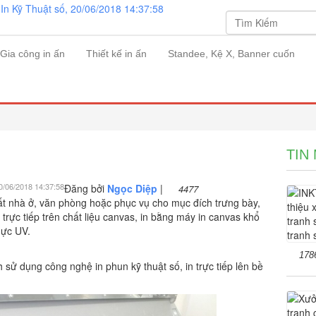
Gia công in ấn
Thiết kế in ấn
Standee, Kệ X, Banner cuốn
TIN
20/06/2018 14:37:58
Đăng bởi
Ngọc Diệp
|
4477
thất nhà ở, văn phòng hoặc phục vụ cho mục đích trưng bày,
 trực tiếp trên chất liệu canvas, in bằng máy in canvas khổ
mực UV.
178
h sử dụng công nghệ in phun kỹ thuật số, in trực tiếp lên bề