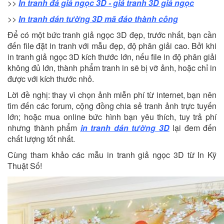
>>
In tranh đá giả ngọc 3D - giá tranh 3D giả ngọc
>>
In tranh dán tường 3D mã đáo thành công
Để có một bức tranh giả ngọc 3D đẹp, trước nhất, bạn cần
đến file đặt in tranh với mẫu đẹp, độ phân giải cao. Bởi khi
in tranh giả ngọc 3D kích thước lớn, nếu file in độ phân giải
không đủ lớn, thành phẩm tranh in sẽ bị vỡ ảnh, hoặc chỉ in
được với kích thước nhỏ.
Lời đề nghị: thay vì chọn ảnh miễn phí từ internet, bạn nên
tìm đến các forum, cộng đồng chia sẻ tranh ảnh trực tuyến
lớn; hoặc mua online bức hình bạn yêu thích, tuy trả phí
nhưng thành phẩm
in tranh dán tường 3D
lại đem đến
chất lượng tốt nhất.
Cùng tham khảo các mẫu in tranh giả ngọc 3D từ In Kỹ
Thuật Số!