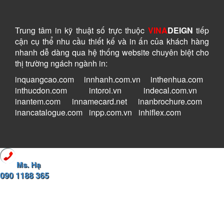
Trung tâm in kỹ thuật số
trực thuộc
VINA
DEIGN
tiếp
cận cụ thể nhu cầu thiết kế và in ấn của khách hàng
nhanh dễ dàng
qua hệ thống website chuyên biệt cho
thị trường ngách ngành in:
inquangcao.com
-
innhanh.com.vn
-
inthenhua.com
-
inthucdon.com
-
intoroi.vn
-
indecal.com.vn
-
inantem.com
-
innamecard.net
-
inanbrochure.com
-
inancatalogue.com
-
inpp.com.vn
-
inhiflex.com
Ms. Hạ
090 1188 365