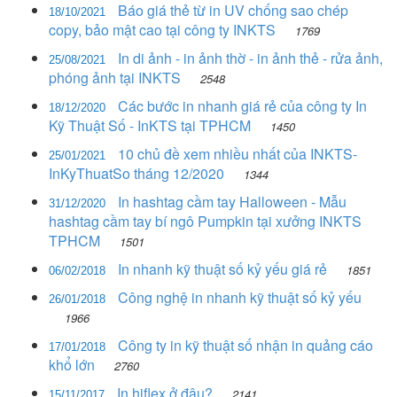
Báo giá thẻ từ in UV chống sao chép
18/10/2021
copy, bảo mật cao tại công ty INKTS
1769
In di ảnh - in ảnh thờ - in ảnh thẻ - rửa ảnh,
25/08/2021
phóng ảnh tại INKTS
2548
Các bước in nhanh giá rẻ của công ty In
18/12/2020
Kỹ Thuật Số - InKTS tại TPHCM
1450
10 chủ đề xem nhiều nhất của INKTS-
25/01/2021
InKyThuatSo tháng 12/2020
1344
In hashtag cầm tay Halloween - Mẫu
31/12/2020
hashtag cầm tay bí ngô Pumpkin tại xưởng INKTS
TPHCM
1501
In nhanh kỹ thuật số kỷ yếu giá rẻ
1851
06/02/2018
Công nghệ in nhanh kỹ thuật số kỷ yếu
26/01/2018
1966
Công ty in kỹ thuật số nhận in quảng cáo
17/01/2018
khổ lớn
2760
In hiflex ở đâu?
2141
15/11/2017