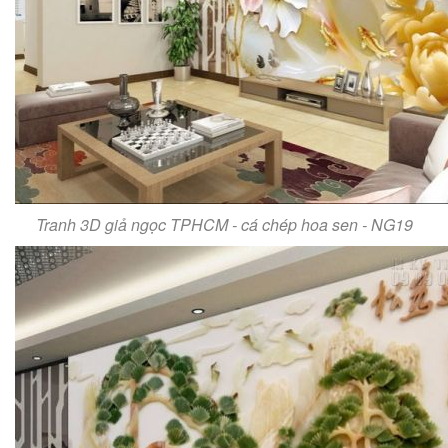
Tranh 3D giả ngọc TPHCM - cá chép hoa sen - NG19