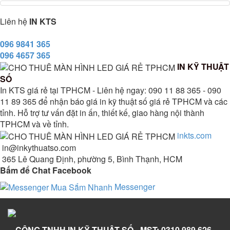
Liên hệ
IN KTS
096 9841 365
096 4657 365
IN KỸ THUẬT
SỐ
In KTS giá rẻ tại TPHCM - Liên hệ ngay: 090 11 88 365 - 090
11 89 365 để nhận báo giá in kỹ thuật số giá rẻ TPHCM và các
tỉnh. Hỗ trợ tư vấn đặt in ấn, thiết kế, giao hàng nội thành
TPHCM và về tỉnh.
inkts.com
in@inkythuatso.com
365 Lê Quang Định, phường 5, Bình Thạnh, HCM
Bấm để Chat Facebook
Messenger
CÔNG TNHH IN KỸ THUẬT SỐ - MST: 0310 989 626