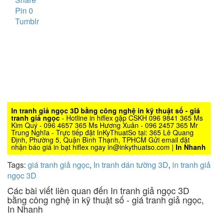
Pin
0
Tumblr
In tranh giả ngọc 3D bằng công nghệ in kỹ thuật số - giá
tranh giả ngọc
- Hotline in hiflex gặp CSKH 096 9841 365 Ms
Kim Quý - 096 4657 365 Ms Hương Xuân - 096 2457 365 Mr
Trung Nghĩa - Trực tiếp đặt InKyThuatSo tại: 365 Lê Quang
Định, Phường 5, Quận Bình Thạnh, TPHCM Gửi email đặt
nhận báo giá in bạt hiflex ngay in@inkythuatso.com |
In Nhanh
Tags:
giá tranh giả ngọc
,
In tranh dán tường 3D
,
in tranh giả
ngọc 3D
Các bài viết liên quan đến In tranh giả ngọc 3D
bằng công nghệ in kỹ thuật số - giá tranh giả ngọc,
In Nhanh