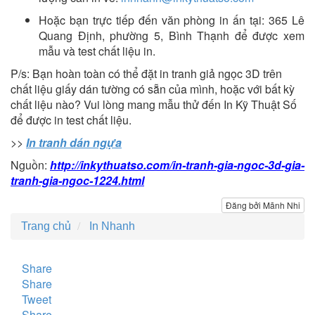
Hoặc bạn trực tiếp đến văn phòng in ấn tại: 365 Lê
Quang Định, phường 5, Bình Thạnh để được xem
mẫu và test chất liệu in.
P/s: Bạn hoàn toàn có thể đặt in tranh giả ngọc 3D trên
chất liệu giấy dán tường có sẵn của mình, hoặc với bất kỳ
chất liệu nào? Vui lòng mang mẫu thử đến In Kỹ Thuật Số
để được in test chất liệu.
>>
In tranh dán ngựa
Nguồn:
http://inkythuatso.com/in-tranh-gia-ngoc-3d-gia-
tranh-gia-ngoc-1224.html
Đăng bởi Mãnh Nhi
Trang chủ
In Nhanh
Share
Share
Tweet
Share